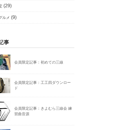
(29)
定
(9)
グルメ
記事
会員限定記事：初めての三線
会員限定記事：工工四ダウンロー
ド
会員限定記事：きよむら三線会 練
習曲音源