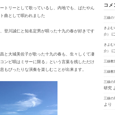
コメ
ートリーとして歌っているし、内地でも、ばたやん
ト曲として唄われました
三線の
きよむ
、登川誠仁と知名定男が唄った十九の春が好きです
介）
きよむ
介）
昌と大城美佐子が歌った十九の春も、生々しくて凄
三線教
コンビ唄はミサーに限る」という言葉を残しただけ
息もぴったりな演奏を楽しむことが出来ます。
三線教
三線の
研究
三線の
より