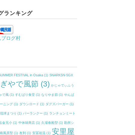
グランキング
んブログ村
SUMMER FESTIVAL in Osaka
(1)
SNARKSN-5GX
かぎやで風節
(3)
かじゃでぃふう
ゃで風
(1)
すむばり食堂
(1)
なりやま節
(1)
やんば
ーニング
(1)
ダウンロード
(1)
ダグズバーガー
(1)
イ琉球まつり
(1)
パーランクー
(1)
ランチョンミート
岳金兄小
(1)
中休味商店
(1)
久場春殿型
(1)
勘所シ
安里屋
南風原型
(1)
友利
(1)
安冨祖流
(1)