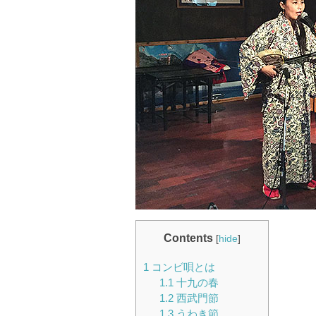
Contents
[
hide
]
1
コンビ唄とは
1.1
十九の春
1.2
西武門節
1.3
うわき節