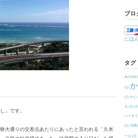
ブロ
にほ
タグ
ALOHA 
(1)
(1)
かじ
る
(1)
ゆ
し」です。
ハイサ
(1)
与那
狭大通りの交差点あたりにあったと言われる「久米
ール
(1)