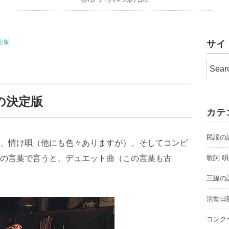
定版
サイ
の決定版
カテ
民謡の
、情け唄（他にも色々ありますが）、そしてコンビ
の言葉で言うと、デュエット曲（この言葉も古
歌詞 
三線の
活動日
コンク