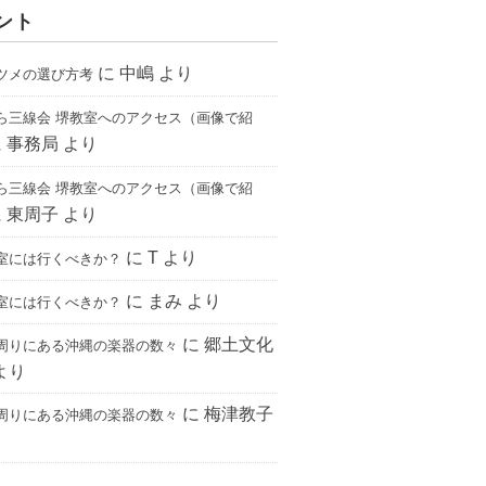
ント
に
中嶋
より
ツメの選び方考
ら三線会 堺教室へのアクセス（画像で紹
に
事務局
より
ら三線会 堺教室へのアクセス（画像で紹
に
東周子
より
に
T
より
室には行くべきか？
に
まみ
より
室には行くべきか？
に
郷土文化
周りにある沖縄の楽器の数々
より
に
梅津教子
周りにある沖縄の楽器の数々