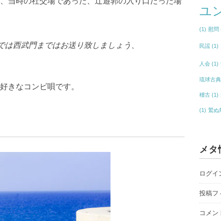
、当時の社交場であった、辻遊郭の入り口だった場
ユ
(1)
慰問
では西武門まではお送り致しましょう、
民謡
(1)
人会
(1)
琉球古
好きなコンビ唄です。
稽古
(1)
(1)
鷲ぬ
メタ
ログイ
投稿フ
コメン