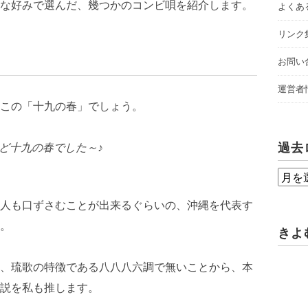
な好みで選んだ、幾つかのコンビ唄を紹介します。
よくあ
リンク
お問い
運営者
この「十九の春」でしょう。
過去
ど十九の春でした～♪
過
去
人も口ずさむことが出来るぐらいの、沖縄を代表す
ロ
。
きよ
グ
、琉歌の特徴である八八八六調で無いことから、本
説を私も推します。