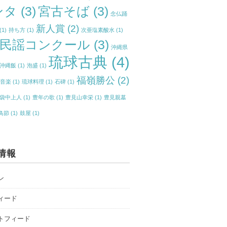
ンタ
(3)
宮古そば
(3)
念仏踊
新人賞
(2)
(1)
持ち方
(1)
次亜塩素酸水
(1)
民謡コンクール
(3)
沖縄県
琉球古典
(4)
沖縄飯
(1)
泡盛
(1)
福嶺勝公
(2)
典音楽
(1)
琉球料理
(1)
石碑
(1)
袋中上人
(1)
豊年の歌
(1)
豊見山幸栄
(1)
豊見親墓
鳥節
(1)
鼓屋
(1)
情報
ン
ィード
トフィード