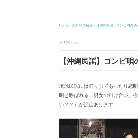
Home
›
歌詞 唄の解説
›
【沖縄民謡】コンビ唄の決
2019-06-11
【沖縄民謡】コンビ唄
琉球民謡には踊り唄であったり恋唄
唄と呼ばれる、男女の掛け合い、今
い？？）が沢山あります。