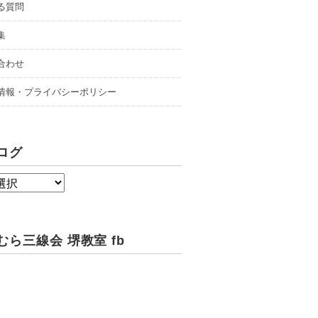
る質問
集
合わせ
情報・プライバシーポリシー
ログ
むら三線会 堺教室 fb