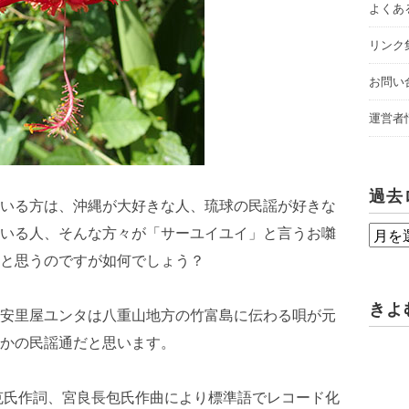
よくあ
リンク
お問い
運営者
過去
いる方は、沖縄が大好きな人、琉球の民謡が好きな
いる人、そんな方々が「サーユイユイ」と言うお囃
過
と思うのですが如何でしょう？
去
ロ
きよ
安里屋ユンタは八重山地方の竹富島に伝わる唄が元
グ
かの民謡通だと思います。
星克氏作詞、宮良長包氏作曲により標準語でレコード化