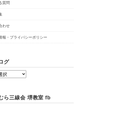
る質問
集
合わせ
情報・プライバシーポリシー
ログ
むら三線会 堺教室 fb