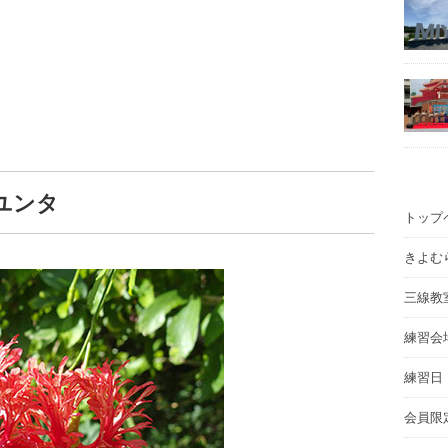
ユンタ
トップ
きよむ
三線教
練習会
練習日
会員限