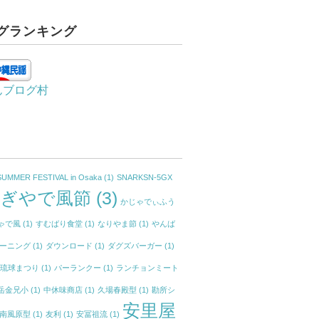
グランキング
んブログ村
SUMMER FESTIVAL in Osaka
(1)
SNARKSN-5GX
かぎやで風節
(3)
かじゃでぃふう
ゃで風
(1)
すむばり食堂
(1)
なりやま節
(1)
やんば
ーニング
(1)
ダウンロード
(1)
ダグズバーガー
(1)
イ琉球まつり
(1)
パーランクー
(1)
ランチョンミート
岳金兄小
(1)
中休味商店
(1)
久場春殿型
(1)
勘所シ
安里屋
南風原型
(1)
友利
(1)
安冨祖流
(1)