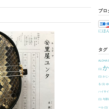
ブロ
にほ
タグ
ALOHA 
(1)
(1)
かじ
る
(1)
ゆ
ハイサ
(1)
与那
ール
(1)