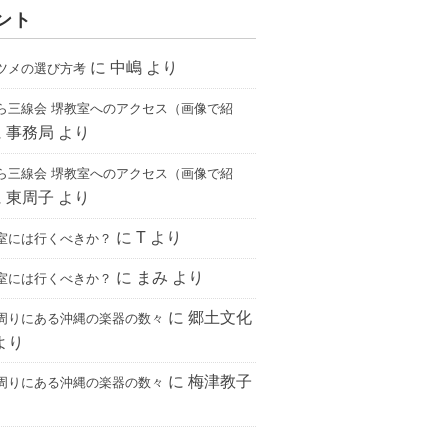
ント
に
中嶋
より
ツメの選び方考
ら三線会 堺教室へのアクセス（画像で紹
に
事務局
より
ら三線会 堺教室へのアクセス（画像で紹
に
東周子
より
に
T
より
室には行くべきか？
に
まみ
より
室には行くべきか？
に
郷土文化
周りにある沖縄の楽器の数々
より
に
梅津教子
周りにある沖縄の楽器の数々