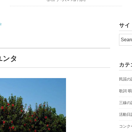
タ
サイ
ユンタ
カテ
民謡の
歌詞 
三線の
活動日
コンク