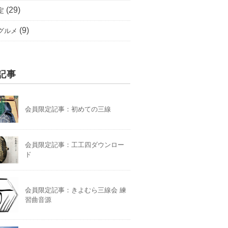
(29)
定
(9)
グルメ
記事
会員限定記事：初めての三線
会員限定記事：工工四ダウンロー
ド
会員限定記事：きよむら三線会 練
習曲音源