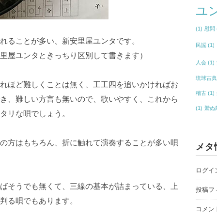
ユ
(1)
慰問
れることが多い、新安里屋ユンタです。
民謡
(1)
里屋ユンタときっちり区別して書きます）
人会
(1)
琉球古
れほど難しくことは無く、工工四を追いかければお
稽古
(1)
き、難しい方言も無いので、歌いやすく、これから
(1)
鷲ぬ
タリな唄でしょう。
の方はもちろん、折に触れて演奏することが多い唄
メタ
ログイ
ばそうでも無くて、三線の基本が詰まっている、上
投稿フ
判る唄でもあります。
コメン