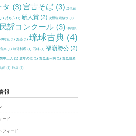
ンタ
(3)
宮古そば
(3)
念仏踊
新人賞
(2)
(1)
持ち方
(1)
次亜塩素酸水
(1)
民謡コンクール
(3)
沖縄県
琉球古典
(4)
沖縄飯
(1)
泡盛
(1)
福嶺勝公
(2)
典音楽
(1)
琉球料理
(1)
石碑
(1)
袋中上人
(1)
豊年の歌
(1)
豊見山幸栄
(1)
豊見親墓
鳥節
(1)
鼓屋
(1)
情報
ン
ィード
トフィード