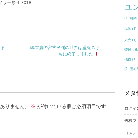
イサー祭り 2019
ユ
(1)
慰問
民謡
(1)
人会
(1)
しま
嶋本慶の宮古民謡の世界は盛況のう
琉球古
ちに終了しました
稽古
(1)
(1)
鷲ぬ
メタ
ありません。
※
が付いている欄は必須項目です
ログイ
投稿フ
コメン