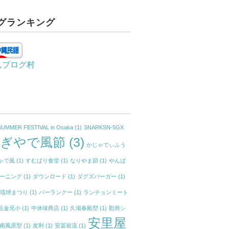
グランキング
んブログ村
SUMMER FESTIVAL in Osaka
(1)
SNARKSN-5GX
かぎやで風節
(3)
かじゃでぃふう
ゃで風
(1)
すむばり食堂
(1)
なりやま節
(1)
やんば
ーニング
(1)
ダウンロード
(1)
ダグズバーガー
(1)
イ琉球まつり
(1)
パーランクー
(1)
ランチョンミート
岳金兄小
(1)
中休味商店
(1)
久場春殿型
(1)
勘所シ
安里屋
南風原型
(1)
友利
(1)
安冨祖流
(1)