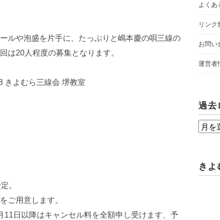
よくあ
リンク
ールや泡盛を片手に、たっぷりと嶋本慶の唄三線の
お問い
回は20人程度の募集となります。
運営者
33 きよむら三線会 堺教室
過去
過
去
ロ
きよ
グ
予定。
をご用意します。
月11日以降はキャンセル料を全額申し受けます、予