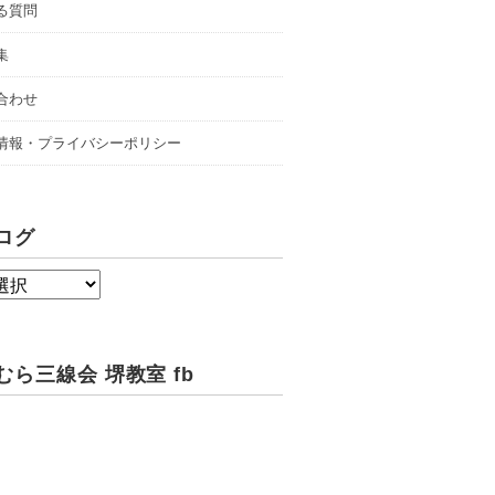
る質問
集
合わせ
情報・プライバシーポリシー
ログ
むら三線会 堺教室 fb