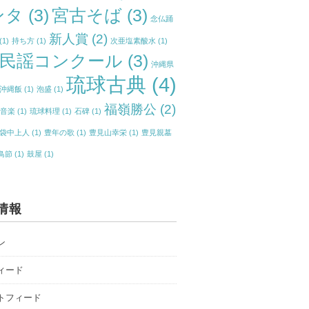
ンタ
(3)
宮古そば
(3)
念仏踊
新人賞
(2)
(1)
持ち方
(1)
次亜塩素酸水
(1)
民謡コンクール
(3)
沖縄県
琉球古典
(4)
沖縄飯
(1)
泡盛
(1)
福嶺勝公
(2)
典音楽
(1)
琉球料理
(1)
石碑
(1)
袋中上人
(1)
豊年の歌
(1)
豊見山幸栄
(1)
豊見親墓
鳥節
(1)
鼓屋
(1)
情報
ン
ィード
トフィード