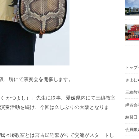
トップ
阪、堺にて演奏会を開催します。
きよむ
三線教
く かつよし）」先生に従事、愛媛県内にて三線教室
練習会
演奏活動を続け、今回は久しぶりの大阪となりま
練習日
会員限
我々堺教室とは宮古民謡繋がりで交流がスタートし