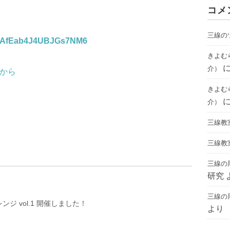
コメ
三線の
le/AfEab4J4UBJGs7NM6
きよむ
介）
らから
きよむ
介）
三線教
三線教
三線の
研究
三線の
ジ vol.1 開催しました！
より