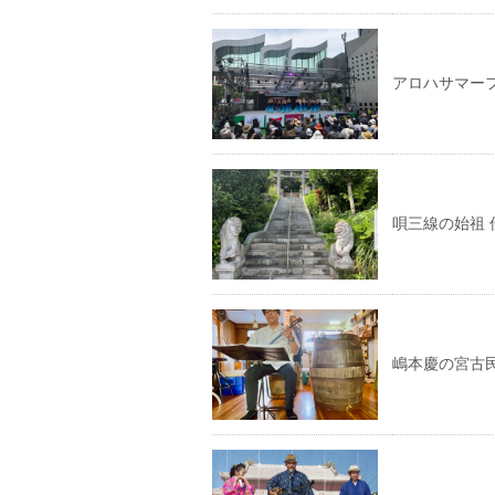
アロハサマー
唄三線の始祖
嶋本慶の宮古