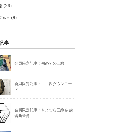
(29)
定
(9)
グルメ
記事
会員限定記事：初めての三線
会員限定記事：工工四ダウンロー
ド
会員限定記事：きよむら三線会 練
習曲音源