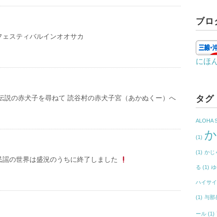
ブロ
フェスティバルインオオサカ
にほ
 伝説の赤犬子を尋ねて 読谷村の赤犬子宮（あかぬくー）へ
タグ
ALOHA 
(1)
(1)
かじ
民謡の世界は盛況のうちに終了しました
る
(1)
ゆ
ハイサ
(1)
与那
ール
(1)