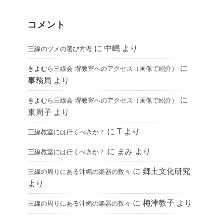
コメント
に
中嶋
より
三線のツメの選び方考
に
きよむら三線会 堺教室へのアクセス（画像で紹介）
事務局
より
に
きよむら三線会 堺教室へのアクセス（画像で紹介）
東周子
より
に
T
より
三線教室には行くべきか？
に
まみ
より
三線教室には行くべきか？
に
郷土文化研究
三線の周りにある沖縄の楽器の数々
より
に
梅津教子
より
三線の周りにある沖縄の楽器の数々