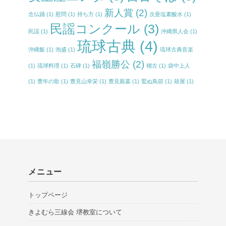
新人賞
(2)
念仏踊
(1)
慰問
(1)
持ち方
(1)
次亜塩素酸水
(1)
民謡コンクール
(3)
民謡
(1)
沖縄県人会
(1)
琉球古典
(4)
沖縄飯
(1)
泡盛
(1)
琉球古典音楽
福嶺勝公
(2)
(1)
琉球料理
(1)
石碑
(1)
稽古
(1)
袋中上人
(1)
豊年の歌
(1)
豊見山幸栄
(1)
豊見親墓
(1)
鷲ぬ鳥節
(1)
鼓屋
(1)
メニュー
トップページ
きよむら三線会 堺教室について