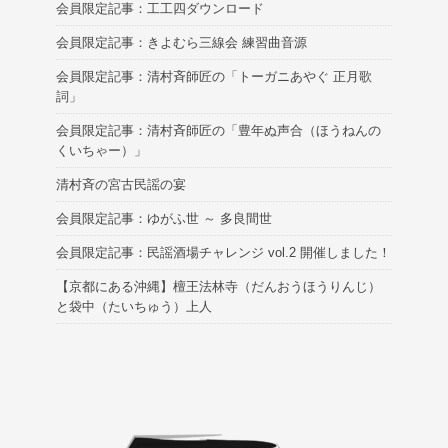
会員限定記事：工工四ダウンロード
会員限定記事：きよむら三線会 練習曲音源
会員限定記事：清村斉師匠の「トーガニあやぐ 正月歌
詞」
会員限定記事：清村斉師匠の「豊年ぬ声合（ほうねんの
くいちゃー）」
清村斉の宮古民謡の宴
会員限定記事：ゆがふ世 ～ 多良間世
会員限定記事：民謡酒場チャレンジ vol.2 開催しました！
【京都にある沖縄】檀王法林寺（だんおうほうりんじ）
と袋中（たいちゅう）上人