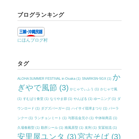
ブログランキング
にほんブログ村
タグ
か
ALOHA SUMMER FESTIVAL in Osaka
(1)
SNARKSN-5GX
(1)
ぎやで風節
(3)
かじゃでぃふう
(1)
かじゃで風
(1)
すむばり食堂
(1)
なりやま節
(1)
やんばる
(1)
ゆーニング
(1)
ダ
ウンロード
(1)
ダグズバーガー
(1)
ハイサイ琉球まつり
(1)
パーラ
ンクー
(1)
ランチョンミート
(1)
与那岳金兄小
(1)
中休味商店
(1)
久場春殿型
(1)
勘所シール
(1)
南風原型
(1)
友利
(1)
安冨祖流
(1)
安里屋ユンタ
(3)
宮古そば
(3)