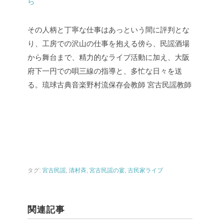
ら
その人柄と丁寧な仕事はあっという間に評判とな
り、工房での沢山の仕事を抱える傍ら、民謡酒場
から舞台まで、精力的なライブ活動に加え、大阪
府下一円での唄三線の指導と、多忙な日々を送
る。琉球古典音楽野村流保存会教師 宮古民謡教師
タグ:
宮古民謡
,
清村斉
,
宮古民謡の宴
,
古民家ライブ
関連記事