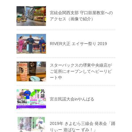
宮絃会関西支部 守口鼓屋教室への
アクセス（画像で紹介）
RIVER大正 エイサー祭り 2019
スターバックスの堺東中央線店が
ご近所にオープンしてヘビーリピ
ート中
宮古民謡大会inやんばる
2019年 きよむら三線会 発表会「踊
りぃー 遊ばなー ずみ！」