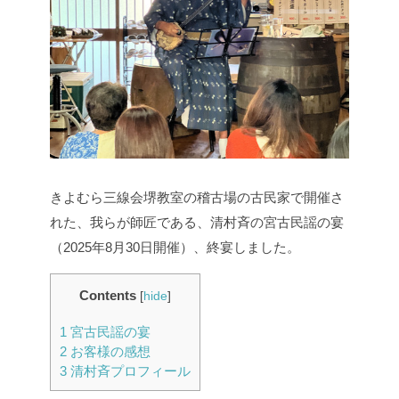
きよむら三線会堺教室の稽古場の古民家で開催さ
れた、我らが師匠である、清村斉の宮古民謡の宴
（2025年8月30日開催）、終宴しました。
Contents
[
hide
]
1
宮古民謡の宴
2
お客様の感想
3
清村斉プロフィール