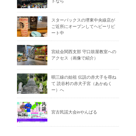
トなら
スターバックスの堺東中央線店が
ご近所にオープンしてヘビーリピ
ート中
宮絃会関西支部 守口鼓屋教室への
アクセス（画像で紹介）
唄三線の始祖 伝説の赤犬子を尋ね
て 読谷村の赤犬子宮（あかぬく
ー）へ
宮古民謡大会inやんばる