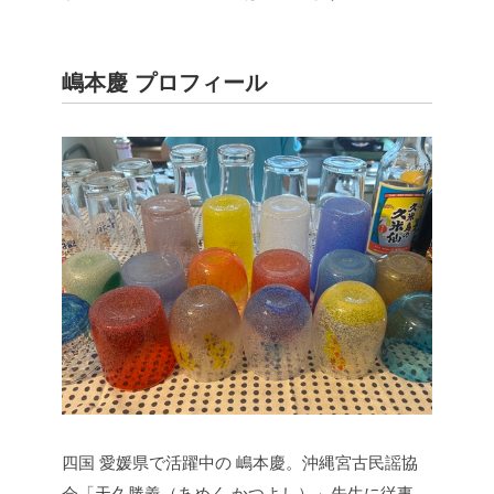
嶋本慶 プロフィール
四国 愛媛県で活躍中の 嶋本慶。沖縄宮古民謡協
会「天久勝義（あめく かつよし）」先生に従事、