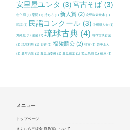
安里屋ユンタ
(3)
宮古そば
(3)
新人賞
(2)
念仏踊
(1)
慰問
(1)
持ち方
(1)
次亜塩素酸水
(1)
民謡コンクール
(3)
民謡
(1)
沖縄県人会
(1)
琉球古典
(4)
沖縄飯
(1)
泡盛
(1)
琉球古典音楽
福嶺勝公
(2)
(1)
琉球料理
(1)
石碑
(1)
稽古
(1)
袋中上人
(1)
豊年の歌
(1)
豊見山幸栄
(1)
豊見親墓
(1)
鷲ぬ鳥節
(1)
鼓屋
(1)
メニュー
トップページ
きよむら三線会 堺教室について