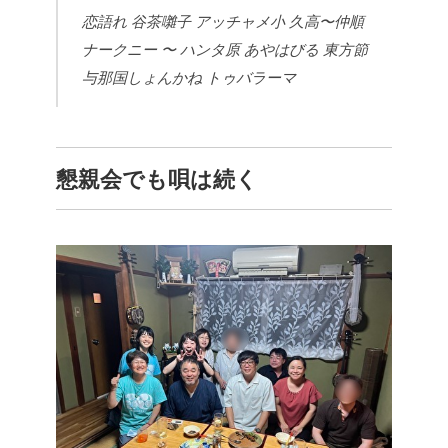
恋語れ
谷茶囃子
アッチャメ小
久高〜仲順
ナークニー 〜 ハンタ原
あやはびる
東方節
与那国しょんかね
トゥバラーマ
懇親会でも唄は続く