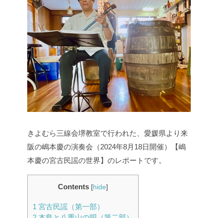
きよむら三線会堺教室で行われた、愛媛県より来
阪の嶋本慶の演奏会（2024年8月18日開催）【嶋
本慶の宮古民謡の世界】のレポートです。
Contents
[
hide
]
1
宮古民謡（第一部）
2
本島と八重山の唄（第二部）