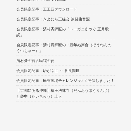
会員限定記事：工工四ダウンロード
会員限定記事：きよむら三線会 練習曲音源
会員限定記事：清村斉師匠の「トーガニあやぐ 正月歌
詞」
会員限定記事：清村斉師匠の「豊年ぬ声合（ほうねんの
くいちゃー）」
清村斉の宮古民謡の宴
会員限定記事：ゆがふ世 ～ 多良間世
会員限定記事：民謡酒場チャレンジ vol.2 開催しました！
【京都にある沖縄】檀王法林寺（だんおうほうりんじ）
と袋中（たいちゅう）上人