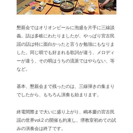
懇親会ではオリオンビールに泡盛を片手に三線談
義。話は多岐にわたりましたが、やっぱり宮古民
謡の話は特に面白かったと言うか勉強にもなりま
した。同じ唄でも好まれる歌詞が違う、メロディ
ーが違う、その唄はうちの流派ではやらない、等
など。
基本、懇親会まで残ったのは、三線弾きの集まり
でしたから、もちろん演奏も始まります。
終電間際まで大いに盛り上がり、嶋本慶の宮古民
謡の世界vol.2 の開催も約束し、堺教室初めての試
みの演奏会は終了です。