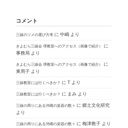
コメント
に
中嶋
より
三線のツメの選び方考
に
きよむら三線会 堺教室へのアクセス（画像で紹介）
事務局
より
に
きよむら三線会 堺教室へのアクセス（画像で紹介）
東周子
より
に
T
より
三線教室には行くべきか？
に
まみ
より
三線教室には行くべきか？
に
郷土文化研究
三線の周りにある沖縄の楽器の数々
より
に
梅津教子
より
三線の周りにある沖縄の楽器の数々