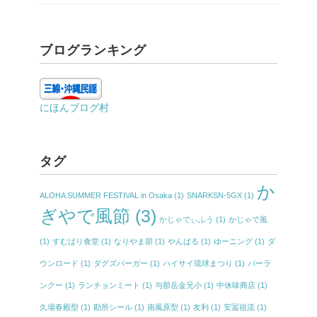
ブログランキング
にほんブログ村
タグ
か
ALOHA SUMMER FESTIVAL in Osaka
(1)
SNARKSN-5GX
(1)
ぎやで風節
(3)
かじゃでぃふう
(1)
かじゃで風
(1)
すむばり食堂
(1)
なりやま節
(1)
やんばる
(1)
ゆーニング
(1)
ダ
ウンロード
(1)
ダグズバーガー
(1)
ハイサイ琉球まつり
(1)
パーラ
ンクー
(1)
ランチョンミート
(1)
与那岳金兄小
(1)
中休味商店
(1)
久場春殿型
(1)
勘所シール
(1)
南風原型
(1)
友利
(1)
安冨祖流
(1)