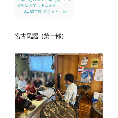
3
懇親会でも唄は続く
3.1
嶋本慶 プロフィール
宮古民謡（第一部）