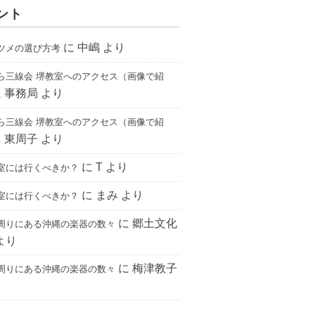
ント
に
中嶋
より
ツメの選び方考
ら三線会 堺教室へのアクセス（画像で紹
に
事務局
より
ら三線会 堺教室へのアクセス（画像で紹
に
東周子
より
に
T
より
室には行くべきか？
に
まみ
より
室には行くべきか？
に
郷土文化
周りにある沖縄の楽器の数々
より
に
梅津教子
周りにある沖縄の楽器の数々