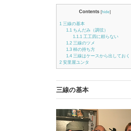
Contents
[
hide
]
1
三線の基本
1.1
ちんだみ（調弦）
1.1.1
工工四に頼らない
1.2
三線のツメ
1.3
棹の持ち方
1.4
三線はケースから出しておく
2
安里屋ユンタ
三線の基本