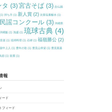
ンタ
(3)
宮古そば
(3)
念仏踊
新人賞
(2)
(1)
持ち方
(1)
次亜塩素酸水
(1)
民謡コンクール
(3)
沖縄県
琉球古典
(4)
沖縄飯
(1)
泡盛
(1)
福嶺勝公
(2)
典音楽
(1)
琉球料理
(1)
石碑
(1)
袋中上人
(1)
豊年の歌
(1)
豊見山幸栄
(1)
豊見親墓
鳥節
(1)
鼓屋
(1)
情報
ン
ィード
トフィード