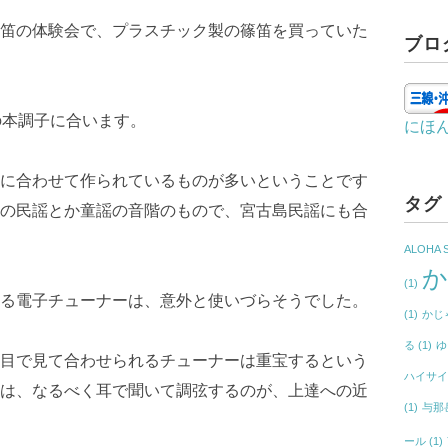
笛の体験会で、プラスチック製の篠笛を買っていた
ブロ
の本調子に合います。
にほ
に合わせて作られているものが多いということです
タグ
の民謡とか童謡の音階のもので、宮古島民謡にも合
ALOHA 
(1)
る電子チューナーは、意外と使いづらそうでした。
(1)
かじ
る
(1)
ゆ
目で見て合わせられるチューナーは重宝するという
ハイサ
は、なるべく耳で聞いて調弦するのが、上達への近
(1)
与那
ール
(1)