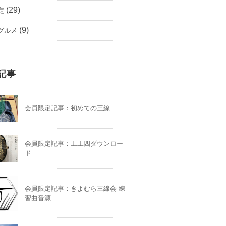
(29)
定
(9)
グルメ
記事
会員限定記事：初めての三線
会員限定記事：工工四ダウンロー
ド
会員限定記事：きよむら三線会 練
習曲音源