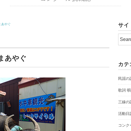
まあやぐ
サイ
まあやぐ
カテ
民謡の
歌詞 
三線の
活動日
コンク