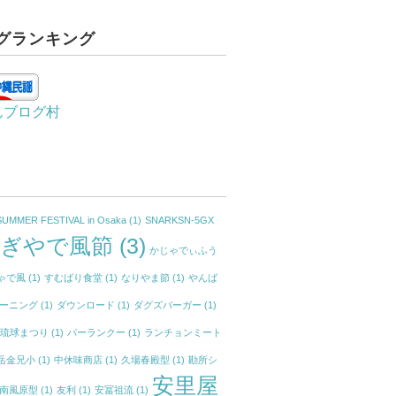
グランキング
んブログ村
SUMMER FESTIVAL in Osaka
(1)
SNARKSN-5GX
かぎやで風節
(3)
かじゃでぃふう
ゃで風
(1)
すむばり食堂
(1)
なりやま節
(1)
やんば
ーニング
(1)
ダウンロード
(1)
ダグズバーガー
(1)
イ琉球まつり
(1)
パーランクー
(1)
ランチョンミート
岳金兄小
(1)
中休味商店
(1)
久場春殿型
(1)
勘所シ
安里屋
南風原型
(1)
友利
(1)
安冨祖流
(1)