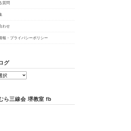
る質問
集
合わせ
情報・プライバシーポリシー
ログ
むら三線会 堺教室 fb