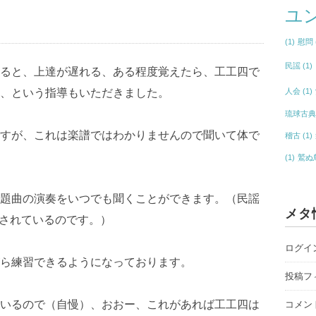
ユ
(1)
慰問
民謡
(1)
ると、上達が遅れる、ある程度覚えたら、工工四で
、という指導もいただきました。
人会
(1)
琉球古
すが、これは楽譜ではわかりませんので聞いて体で
稽古
(1)
(1)
鷲ぬ
題曲の演奏をいつでも聞くことができます。（民謡
メタ
使されているのです。）
ログイ
ら練習できるようになっております。
投稿フ
いるので（自慢）、おおー、これがあれば工工四は
コメン