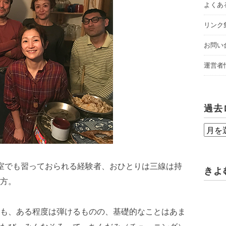
よくあ
リンク
お問い
運営者
過去
過
去
ロ
室でも習っておられる経験者、おひとりは三線は持
きよ
グ
方。
も、ある程度は弾けるものの、基礎的なことはあま