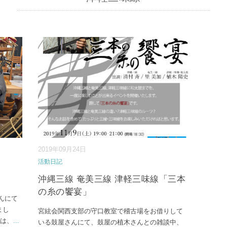
2019年09月24日
活動日記
沖縄三線 奄美三線 津軽三味線「三本
の糸の饗宴」
んにて
まし
宮絃会関西支部の守口教室で稽古場をお借りして
んは、
...
いる鼓屋さんにて、鼓屋の植木さんとの雑談中、