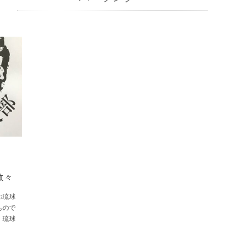
数々
ぶ琉球
もので
、琉球