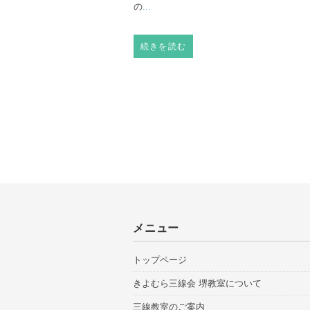
の
...
続きを読む
メニュー
トップページ
きよむら三線会 堺教室について
三線教室のご案内