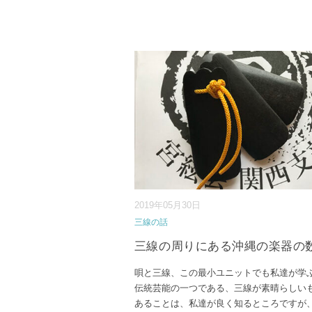
2019年05月30日
三線の話
三線の周りにある沖縄の楽器の
唄と三線、この最小ユニットでも私達が学
伝統芸能の一つである、三線が素晴らしい
あることは、私達が良く知るところですが